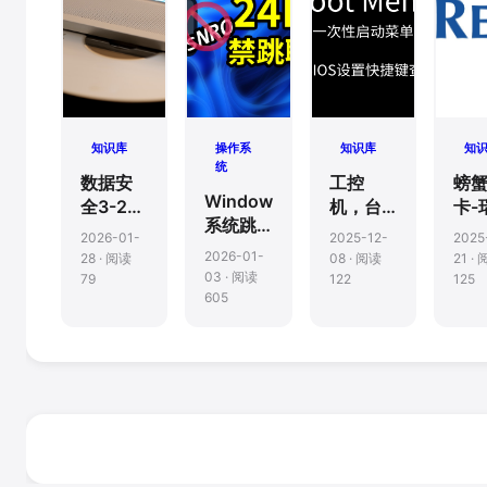
知识库
操作系
知识库
知
统
数据安
工控
螃
Windows11
全3-2-1
机，台
卡-
系统跳
备份策
式机品
(Rea
2026-01-
2025-12-
2025
过联网
略规则
牌主
网
2026-01-
28 · 阅读
08 · 阅读
21 ·
激活和
板，笔
03 · 阅读
79
122
125
微软账
605
记本
户登录
BIOS
的教程
Boot
Menu(一
次性启
动菜单)
快速启
动选项