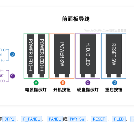
印
、
、
或
、
、
、
JFP1
F_PANEL
PANEL
PWR SW
RESET
PLED