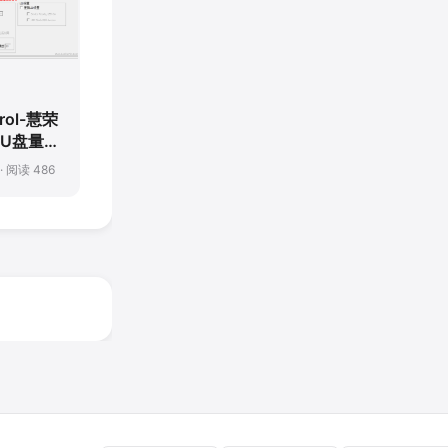
trol-慧荣
控U盘量产
 · 阅读 486