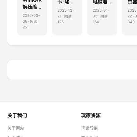
WinRAR-
卡-瑞昱
电脑通
由
解压缩
(Realtek)
过网线
牌
2025-12-
2026-01-
2025
软件
网卡
直连实
由
2026-03-
21 · 阅读
03 · 阅读
22 ·
现设备
关
08 · 阅读
125
164
349
251
共享上
登录
网
址
关于我们
玩家资源
关于网站
玩家导航