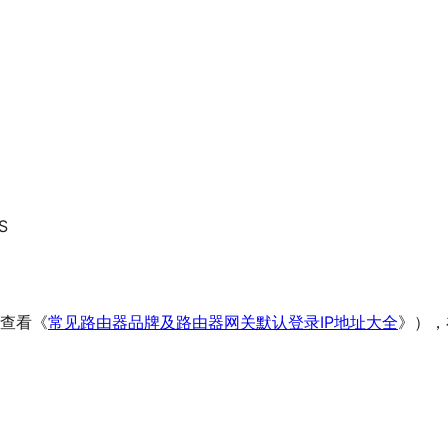
S
以查看《
常见路由器品牌及路由器网关默认登录IP地址大全
》），