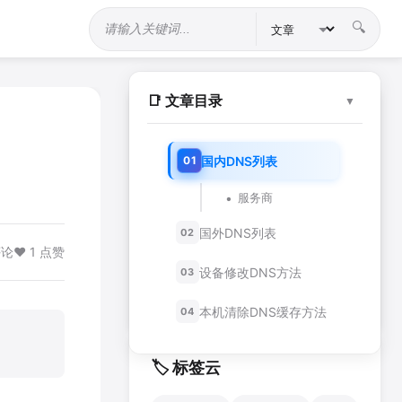
🔍
站内搜索
📑 文章目录
▼
🔥 热门文章
Figma 2024 新功能全解析
国内DNS列表
01
1.2k 阅读 · 2天前
•
服务商
移动端界面设计最佳实践
956 阅读 · 3天前
国外DNS列表
02
50+ 个令人惊艳的网站设计案例
评论
❤️ 1 点赞
2.1k 阅读 · 4天前
设备修改DNS方法
03
微交互设计指南
867 阅读 · 5天前
本机清除DNS缓存方法
04
🏷️ 标签云