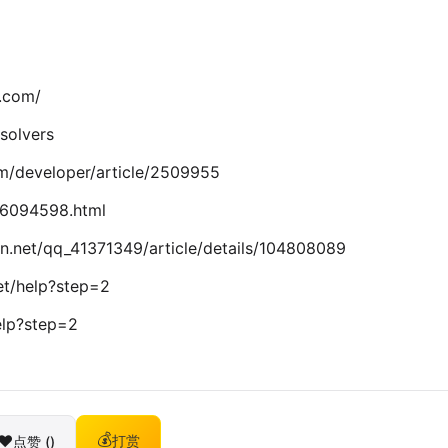
com/
solvers
developer/article/2509955
6094598.html
/qq_41371349/article/details/104808089
/help?step=2
lp?step=2
❤️
💰
点赞 (
)
打赏