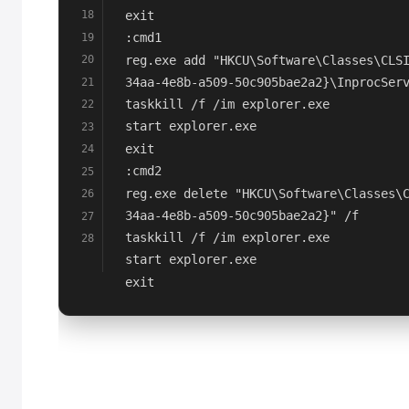
exit
18
:cmd1
19
reg.exe add "HKCU\Software\Classes\CLS
20
34aa-4e8b-a509-50c905bae2a2}\InprocSer
21
taskkill /f /im explorer.exe
22
start explorer.exe
23
exit
24
:cmd2
25
reg.exe delete "HKCU\Software\Classes\
26
34aa-4e8b-a509-50c905bae2a2}" /f
27
taskkill /f /im explorer.exe
28
start explorer.exe
exit