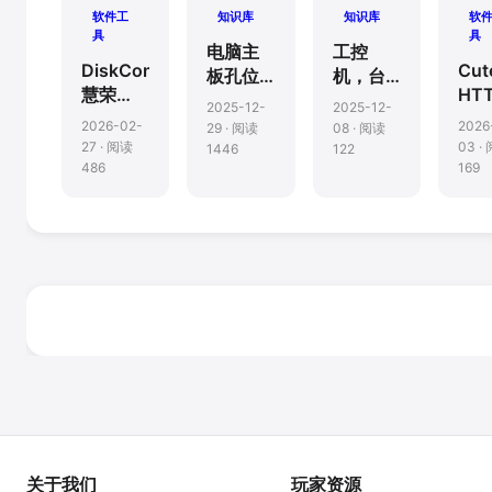
软件工
知识库
知识库
软
具
具
电脑主
工控
DiskControl-
Cut
板孔位
机，台
慧荣
HT
结构孔
式机品
2025-12-
2025-12-
(SMI)主
域
距尺寸
牌主
2026-02-
2026
29 · 阅读
08 · 阅读
控U盘量
件
规格
板，笔
27 · 阅读
03 ·
1446
122
产工具
传
486
169
记本
器
BIOS
Boot
Menu(一
次性启
动菜单)
快速启
动选项
快捷键
查询表
关于我们
玩家资源