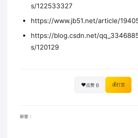
s/122533327
https://www.jb51.net/article/1940
https://blog.csdn.net/qq_33468857
s/120129
❤️
💰
点赞 (
)
打赏
标签：