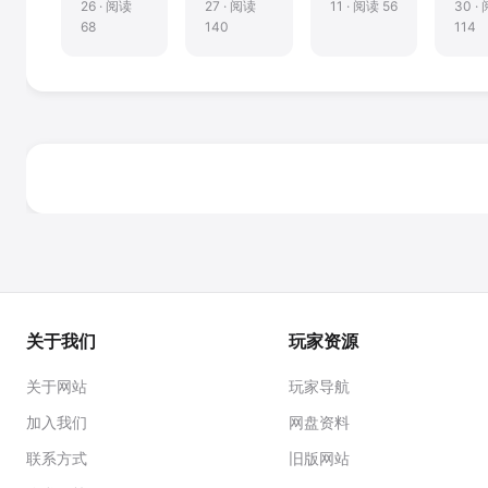
服务实
BitTorrent
工具
具
26 · 阅读
27 · 阅读
11 · 阅读 56
30 ·
现远程
Sync)
68
140
114
登录操
作
关于我们
玩家资源
关于网站
玩家导航
加入我们
网盘资料
联系方式
旧版网站