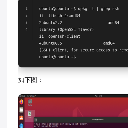
ubuntu@ubuntu:~$ dpkg -l | grep ssh
1
ii  libssh-4:amd64                    
2
2ubuntu2.2                    amd64    
3
library (OpenSSL flavor)
4
ii  openssh-client                    
4ubuntu0.5                  amd64      
(SSH) client, for secure access to rem
ubuntu@ubuntu:~$
如下图：