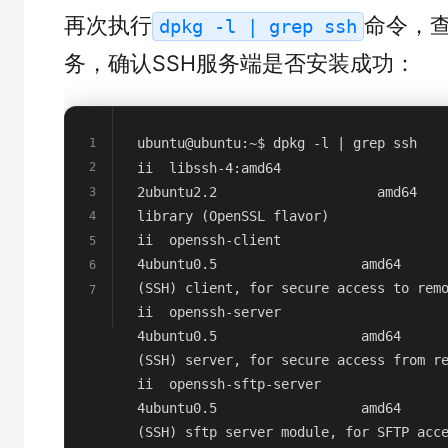
再次执行
命令，
dpkg -l | grep ssh
务，确认SSH服务端是否安装成功：
ubuntu@ubuntu:~$ dpkg -l | grep ssh
1
ii  libssh-4:amd64                    
2
2ubuntu2.2                    amd64    
3
library (OpenSSL flavor)
4
ii  openssh-client                    
5
4ubuntu0.5                  amd64      
6
(SSH) client, for secure access to rem
7
ii  openssh-server                    
4ubuntu0.5                  amd64      
(SSH) server, for secure access from r
ii  openssh-sftp-server               
4ubuntu0.5                  amd64      
(SSH) sftp server module, for SFTP acce