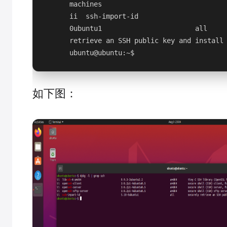
machines
ii  ssh-import-id                     
0ubuntu1                       all     
retrieve an SSH public key and install
ubuntu@ubuntu:~$
如下图：