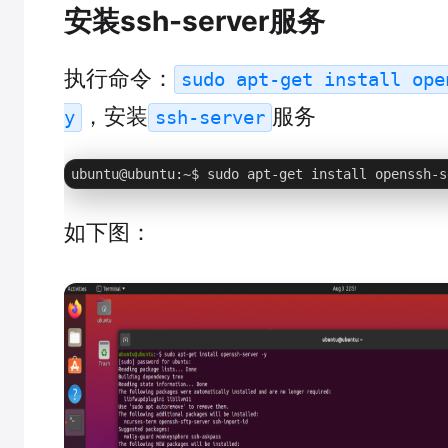
安装ssh-server服务
执行命令：
sudo apt-get install ope
，安装
服务
y
ssh-server
ubuntu@ubuntu:~$ sudo apt-get install openssh-s
如下图：