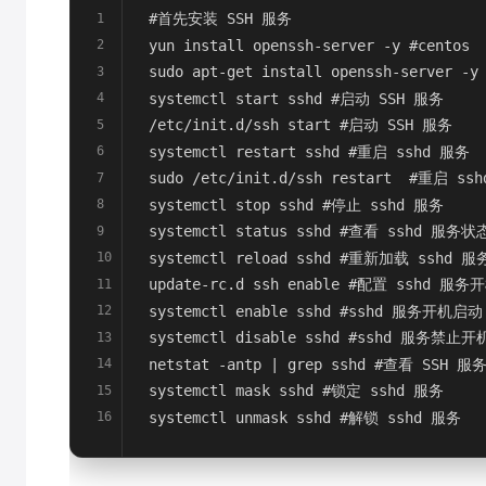
#首先安装 SSH 服务
1
yun install openssh-server -y #centos
2
sudo apt-get install openssh-server -y
3
systemctl start sshd #启动 SSH 服务
4
/etc/init.d/ssh start #启动 SSH 服务
5
systemctl restart sshd #重启 sshd 服务
6
sudo /etc/init.d/ssh restart  #重启 ss
7
systemctl stop sshd #停止 sshd 服务
8
systemctl status sshd #查看 sshd 服务状
9
systemctl reload sshd #重新加载 sshd
10
update-rc.d ssh enable #配置 sshd 
11
systemctl enable sshd #sshd 服务开机启动
12
systemctl disable sshd #sshd 服务禁止
13
netstat -antp | grep sshd #查看 SSH 
14
systemctl mask sshd #锁定 sshd 服务
15
systemctl unmask sshd #解锁 sshd 服务
16