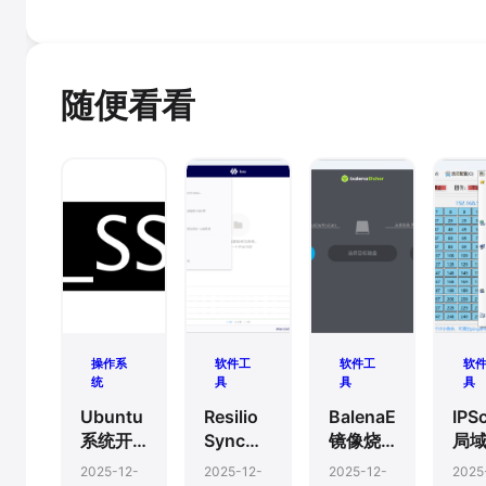
随便看看
操作系
软件工
软件工
软
统
具
具
具
Ubuntu
Resilio
BalenaEtcher-
IPS
系统开
Sync
镜像烧
局域
启SSH
(原名
录写盘
扫
2025-12-
2025-12-
2025-12-
2025